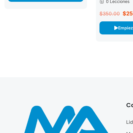
0 Lecciones
$25
$350.00
Empiez
C
Li