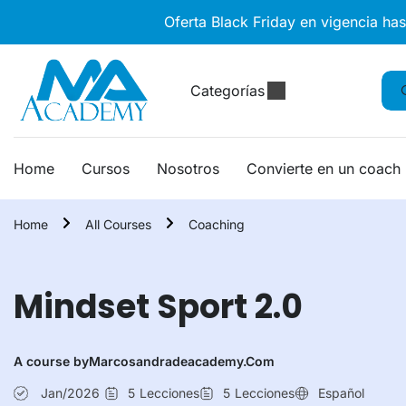
Oferta Black Friday en vigencia ha
Categorías
Home
Cursos
Nosotros
Convierte en un coach
Home
All Courses
Coaching
Mindset Sport 2.0
A course by
Marcosandradeacademy.com
Jan/2026
5
Lecciones
5
Lecciones
Español