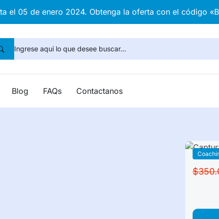
sta el 05 de enero 2024. Obtenga la oferta con el código «
Blog
FAQs
Contactanos
Coachi
$350.