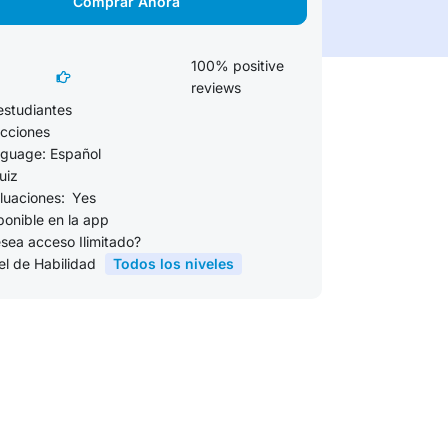
Comprar Ahora
100% positive
reviews
estudiantes
ecciones
guage: Español
uiz
luaciones:
Yes
ponible en la app
sea acceso Ilimitado?
el de Habilidad
Todos los niveles