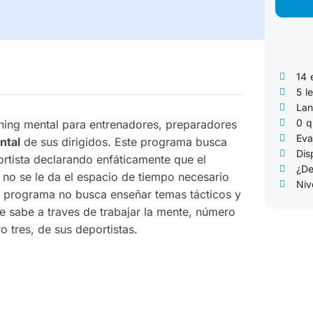
14
5
l
Lan
0
q
hing mental para entrenadores, preparadores
Eva
ntal
de sus dirigidos. Este programa busca
Dis
ortista declarando enfáticamente que el
¿De
l no se le da el espacio de tiempo necesario
Niv
e programa no busca enseñar temas tácticos y
e sabe a traves de trabajar la mente, número
 tres, de sus deportistas.