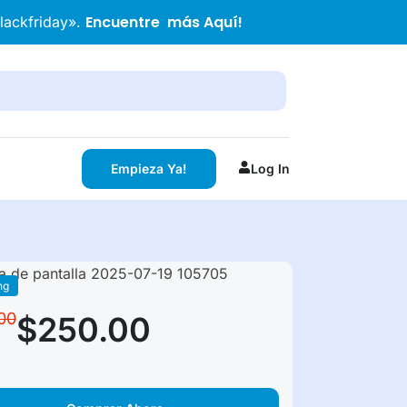
Encuentre más Aquí!
Blackfriday».
Empieza Ya!
Log In
ng
00
$250.00