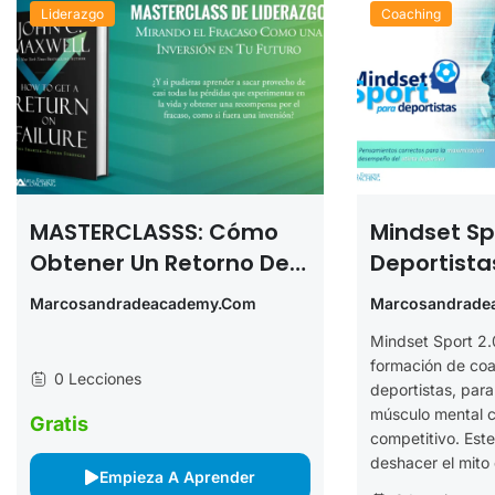
Liderazgo
Coaching
MASTERCLASSS: Cómo
Mindset Sp
Obtener Un Retorno De
Deportista
La Inversión
Marcosandradeacademy.com
Marcosandrade
Mindset Sport 2.
formación de coa
0 Lecciones
deportistas, para
músculo mental 
Gratis
competitivo. Est
deshacer el mito 
Empieza A Aprender