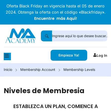
Oferta Black Friday en vigencia hasta el 05 de enero
2024. Obtenga la oferta con el código «Blackfriday».
Encuentre más Aquí!
Empieza Ya!
Log In
Inicio
Membership Account
Membership Levels
Niveles de Membresia
ESTABLEZCA UN PLAN, COMIENCE A