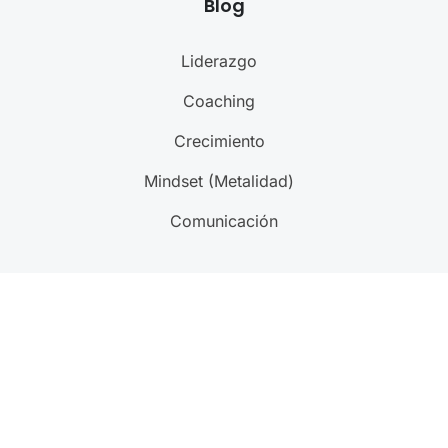
Blog
Liderazgo
Coaching
Crecimiento
Mindset (Metalidad)
Comunicación
@ 2023-2024
MA. Life & Executive Coaching
. All
rights reserved
Conectate con nosotros