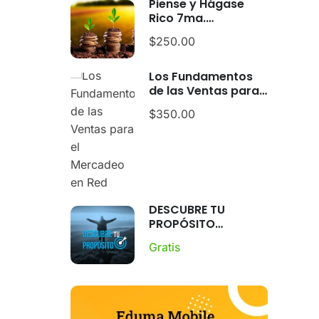
Piense y Hágase
Rico 7ma.
Temporada vers.
$250.00
Mentoría
Los Fundamentos
de las Ventas para
el Mercadeo en Red
$350.00
DESCUBRE TU
PROPÓSITO
(Versión Gratuita)
Gratis