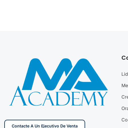
C
Li
Me
Cr
Ora
Co
Contacte A Un Ejecutivo De Venta