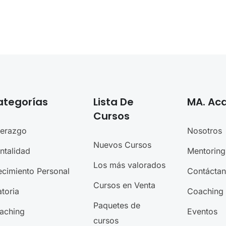
ategorías
Lista De
MA. A
Cursos
derazgo
Nosotros
Nuevos Cursos
ntalidad
Mentoring
Los más valorados
ecimiento Personal
Contácta
Cursos en Venta
toria
Coaching
Paquetes de
aching
Eventos
cursos