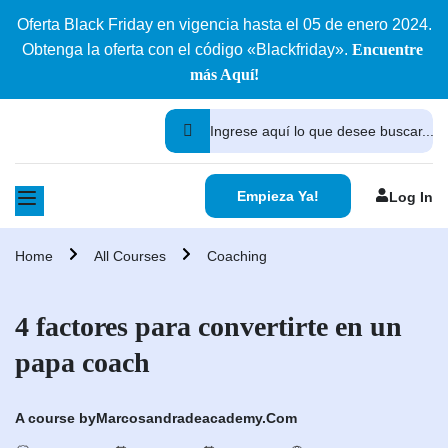
Oferta Black Friday en vigencia hasta el 05 de enero 2024.
Obtenga la oferta con el código «Blackfriday».
Encuentre
más Aquí!
Empieza Ya!
Log In
Home
All Courses
Coaching
4 factores para convertirte en un
papa coach
A course by
Marcosandradeacademy.com