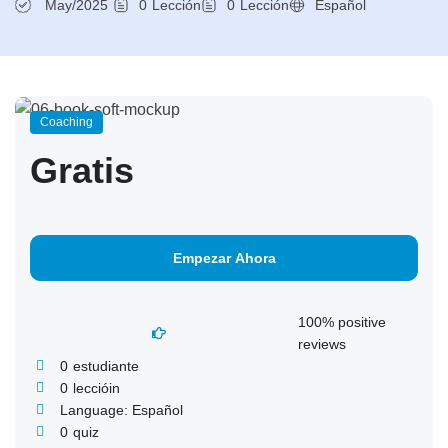
May/2025
0
Lección
0
Lección
Español
Coaching
Gratis
Empezar Ahora
100% positive
reviews
0
estudiante
0
leccióin
Language: Español
0
quiz