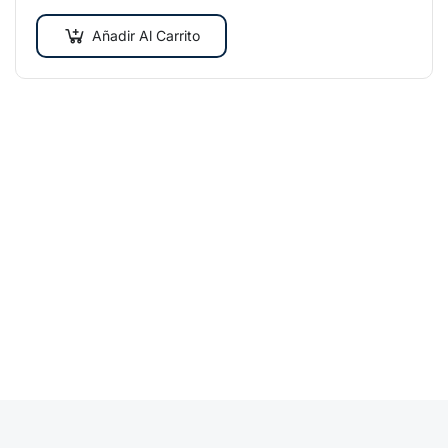
scelerisque turpis sollicitudin at.
Añadir Al Carrito